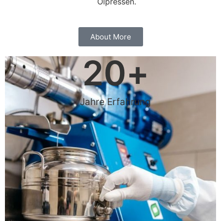
Ölpressen.
About More
20
+
Jahre Erfahrung