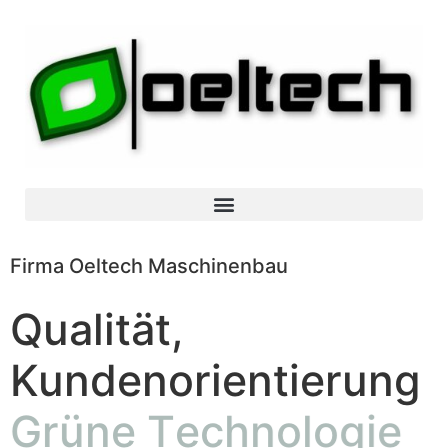
Firma Oeltech Maschinenbau
Qualität,
Kundenorientierung
Z
u
v
e
r
l
ä
s
s
i
g
k
e
i
t