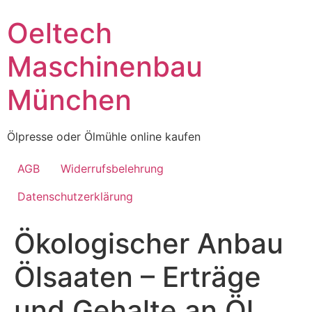
Skip
Oeltech
to
content
Maschinenbau
München
Ölpresse oder Ölmühle online kaufen
AGB
Widerrufsbelehrung
Datenschutzerklärung
Ökologischer Anbau
Ölsaaten – Erträge
und Gehalte an Öl