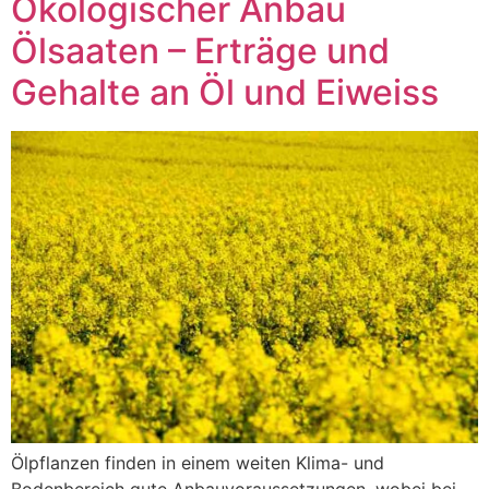
Ökologischer Anbau
Ölsaaten – Erträge und
Gehalte an Öl und Eiweiss
Ölpflanzen finden in einem weiten Klima- und
Bodenbereich gute Anbauvoraussetzungen, wobei bei