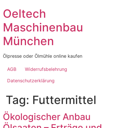
Skip
Oeltech
to
content
Maschinenbau
München
Ölpresse oder Ölmühle online kaufen
AGB
Widerrufsbelehrung
Datenschutzerklärung
Tag:
Futtermittel
Ökologischer Anbau
Ölsaaten – Erträge und