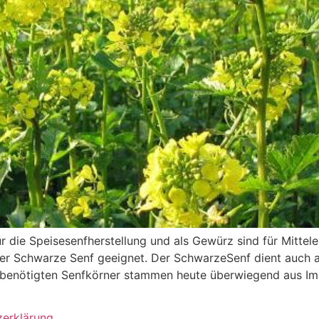
r die Speisesenfherstellung und als Gewürz sind für Mitte
er Schwarze Senf geeignet. Der SchwarzeSenf dient auch als
d benötigten Senfkörner stammen heute überwiegend aus Im
zerklärung