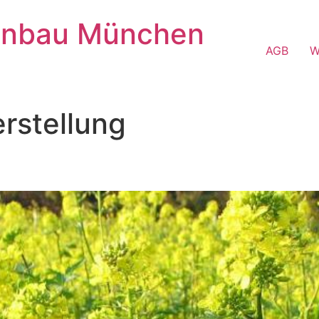
enbau München
AGB
W
rstellung