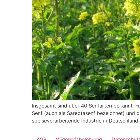
Insgesamt sind über 40 Senfarten bekannt. Fü
Senf (auch als Sareptasenf bezeichnet) und d
speiseverarbeitende Industrie in Deutschlan
AGB
Widerrufsbelehrung
Datenschut