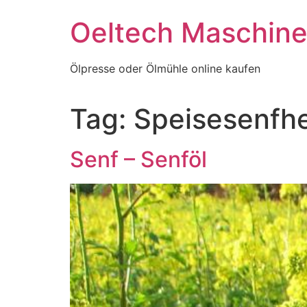
Skip
Oeltech Maschin
to
content
Ölpresse oder Ölmühle online kaufen
Tag:
Speisesenfhe
Senf – Senföl