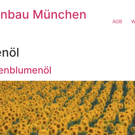
enbau München
AGB
W
nöl
enblumenöl