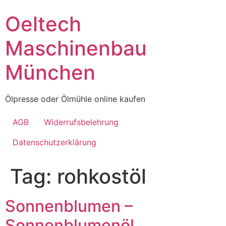
Skip
Oeltech
to
content
Maschinenbau
München
Ölpresse oder Ölmühle online kaufen
AGB
Widerrufsbelehrung
Datenschutzerklärung
Tag:
rohkostöl
Sonnenblumen –
Sonnenblumenöl