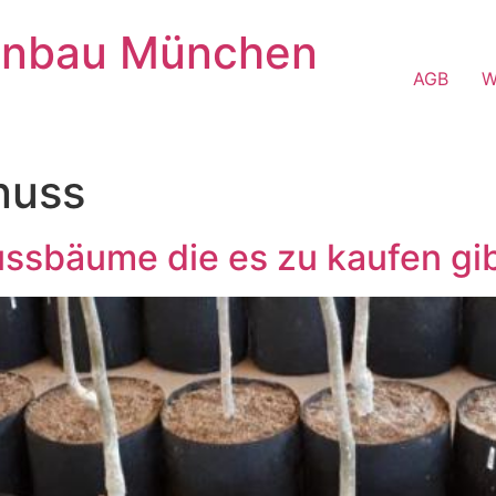
enbau München
AGB
W
nuss
ssbäume die es zu kaufen gi