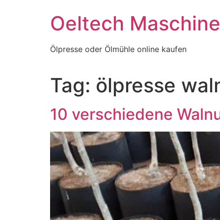
Skip
Oeltech Maschin
to
content
Ölpresse oder Ölmühle online kaufen
Tag:
ölpresse wal
10 verschiedene Walnu