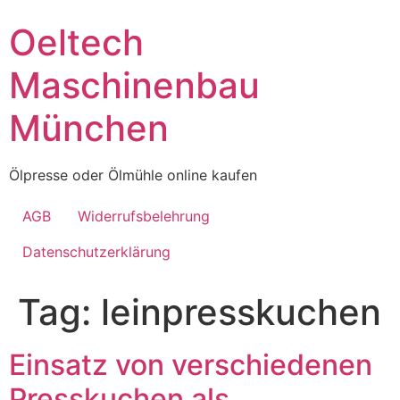
Skip
Oeltech
to
content
Maschinenbau
München
Ölpresse oder Ölmühle online kaufen
AGB
Widerrufsbelehrung
Datenschutzerklärung
Tag:
leinpresskuchen
Einsatz von verschiedenen
Presskuchen als