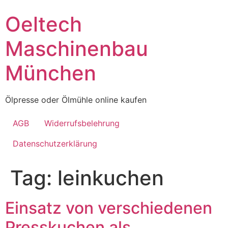
Skip
Oeltech
to
content
Maschinenbau
München
Ölpresse oder Ölmühle online kaufen
AGB
Widerrufsbelehrung
Datenschutzerklärung
Tag:
leinkuchen
Einsatz von verschiedenen
Presskuchen als