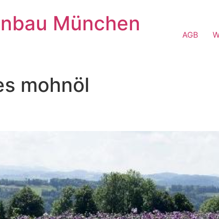
enbau München
AGB
W
es mohnöl