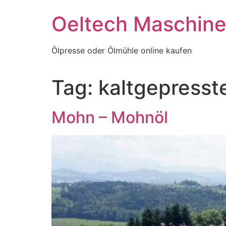
Skip
Oeltech Maschin
to
content
Ölpresse oder Ölmühle online kaufen
Tag:
kaltgepresst
Mohn – Mohnöl