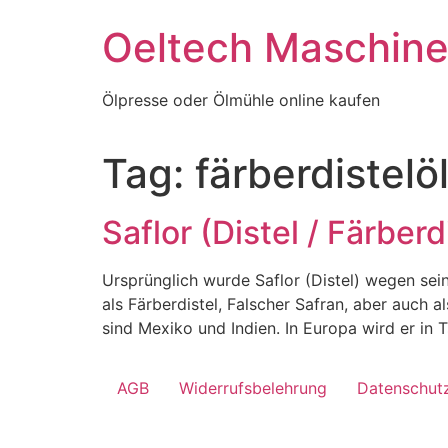
Skip
Oeltech Maschin
to
content
Ölpresse oder Ölmühle online kaufen
Tag:
färberdistelö
Saflor (Distel / Färberdi
Ursprünglich wurde Saflor (Distel) wegen sei
als Färberdistel, Falscher Safran, aber auch a
sind Mexiko und Indien. In Europa wird er in
AGB
Widerrufsbelehrung
Datenschut