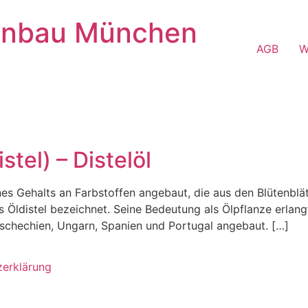
enbau München
AGB
W
l
stel) – Distelöl
nes Gehalts an Farbstoffen angebaut, die aus den Blütenbl
ls Öldistel bezeichnet. Seine Bedeutung als Ölpflanze erlan
 Tschechien, Ungarn, Spanien und Portugal angebaut. […]
zerklärung