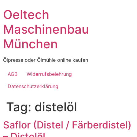
Skip
Oeltech
to
content
Maschinenbau
München
Ölpresse oder Ölmühle online kaufen
AGB
Widerrufsbelehrung
Datenschutzerklärung
Tag:
distelöl
Saflor (Distel / Färberdistel)
– Distelöl