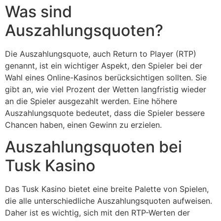
Was sind
Auszahlungsquoten?
Die Auszahlungsquote, auch Return to Player (RTP)
genannt, ist ein wichtiger Aspekt, den Spieler bei der
Wahl eines Online-Kasinos berücksichtigen sollten. Sie
gibt an, wie viel Prozent der Wetten langfristig wieder
an die Spieler ausgezahlt werden. Eine höhere
Auszahlungsquote bedeutet, dass die Spieler bessere
Chancen haben, einen Gewinn zu erzielen.
Auszahlungsquoten bei
Tusk Kasino
Das Tusk Kasino bietet eine breite Palette von Spielen,
die alle unterschiedliche Auszahlungsquoten aufweisen.
Daher ist es wichtig, sich mit den RTP-Werten der